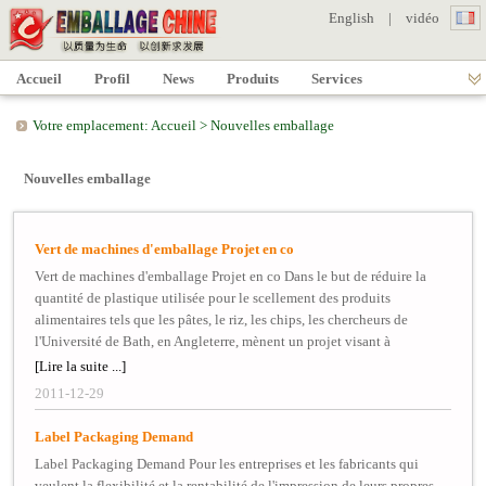
English
|
vidéo
Accueil
Profil
News
Produits
Services
Votre emplacement:
Accueil
>
Nouvelles emballage
Nouvelles emballage
Vert de machines d'emballage Projet en co
Vert de machines d'emballage Projet en co Dans le but de réduire la
quantité de plastique utilisée pour le scellement des produits
alimentaires tels que les pâtes, le riz, les chips, les chercheurs de
l'Université de Bath, en Angleterre, mènent un projet visant à
construire une nouvelle machine d'emballage à haute vitesse. En
[Lire la suite ...]
développant un moyen plus efficace de la fermeture de l'emballage, ils
2011-12-29
espèrent réduire la quantité de matériel utilisé par environ 13%,
conduisant à des économies de milliers de tonnes de déchets
Label Packaging Demand
d'enfouissement. L'équipe se penchera sur les processus utilisés pour
Label Packaging Demand Pour les entreprises et les fabricants qui
remplir mécaniquement et sceller l'emballage et utiliser cette
veulent la flexibilité et la rentabilité de l'impression de leurs propres